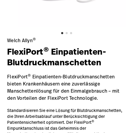
Campus
Pluvigner
Kontakt
Karriere
Baxter.com
launch
launch
Kontakt
Portal
®
Welch Allyn
Baxter.com
launch
®
FlexiPort
Einpatienten-
Portal
Blutdruckmanschetten
®
FlexiPort
Einpatienten-Blutdruckmanschetten
bieten Krankenhäusern eine zuverlässige
Manschettenlösung für den Einmalgebrauch – mit
den Vorteilen der FlexiPort Technologie.
Standardisieren Sie eine Lösung für Blutdruckmanschetten,
die Ihren Arbeitsablauf unter Berücksichtigung der
®
Patientensicherheit optimiert. Der FlexiPort
Einpunktanschluss ist das Geheimnis der