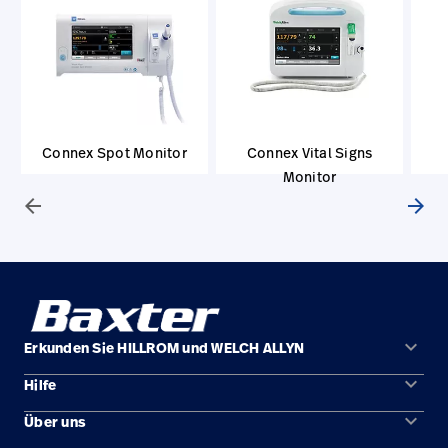
Connex Spot Monitor
Connex Vital Signs
Monitor
arrow_back
arrow_forward
keyboard_arrow_down
Erkunden Sie HILLROM und WELCH ALLYN
keyboard_arrow_down
Hilfe
Lösungen
keyboard_arrow_down
Über uns
Kontakt
Produkte