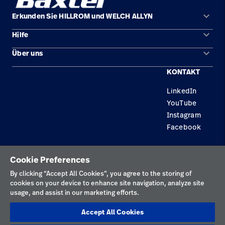
keyboard_arrow_down
Erkunden Sie HILLROM und WELCH ALLYN
keyboard_arrow_down
Hilfe
Lösungen
keyboard_arrow_down
Über uns
Kontakt
Produkte
KONTAKT
Standorte
Reparaturstatus
Service
LinkedIn
Karriere
Ersatzteile
Wissen
YouTube
Technologie-Campus Pluvigner
Händler finden
Instagram
Facebook
Gerätewartung und -reparatur
Datenschutzrichtlinie
Cookie Preferences
Nutzungsbedingungen
By clicking “Accept All Cookies”, you agree to the storing of
cookies on your device to enhance site navigation, analyze site
Verantwortungsvolle Offenlegungen
usage, and assist in our marketing efforts.
Impressum
Accept All Cookies