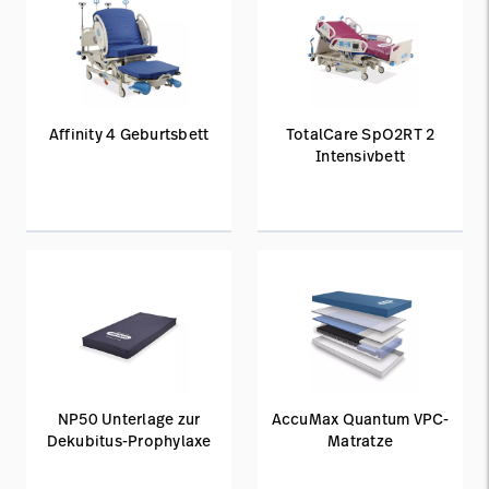
Affinity 4 Geburtsbett
TotalCare SpO2RT 2
Intensivbett
NP50 Unterlage zur
AccuMax Quantum VPC-
Dekubitus-Prophylaxe
Matratze