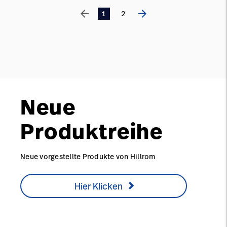
arrow_back
arrow_forward
1
2
Neue
Produktreihe
Neue vorgestellte Produkte von Hillrom
Hier Klicken