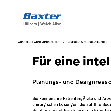
service-detail-page
about-us
Connected Care vorantreiben
Surgical Strategic Alliances
Für eine inte
Planungs- und Designressou
Sie kennen Ihre Patienten, Ärzte und Arbe
chirurgischen Lösungen, die auf Ihre Bed
Solutions bietet Beratung durch Experte