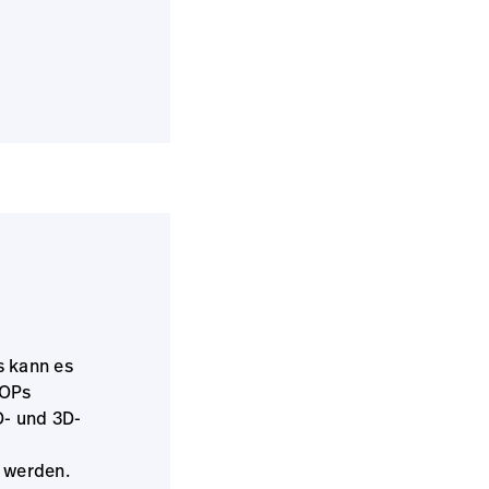
s kann es
-OPs
D- und 3D-
t werden.