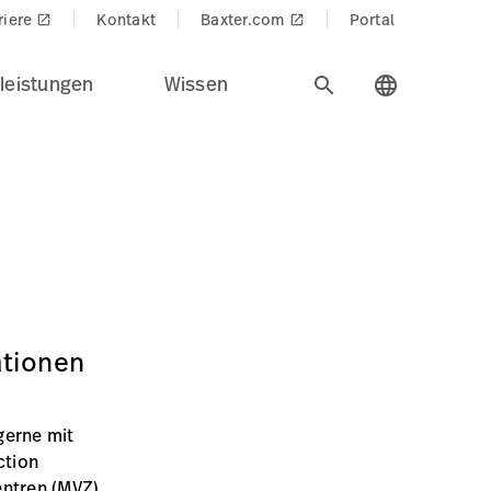
riere
Kontakt
Baxter.com
Portal
launch
launch
leistungen
Wissen
search
language
ationen
gerne mit
ction
entren (MVZ)