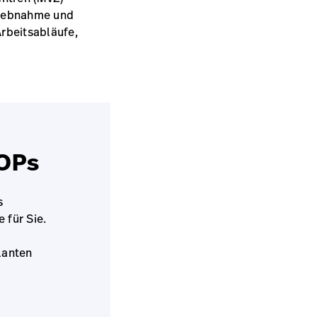
triebnahme und
Arbeitsabläufe,
 OPs
s
 für Sie.
lanten