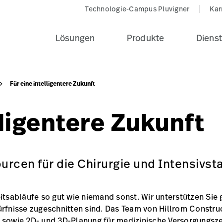
Technologie-Campus Pluvigner
Kar
Lösungen
Produkte
Dienst
Für eine intelligentere Zukunft
lligentere Zukunft
rcen für die Chirurgie und Intensivst
itsabläufe so gut wie niemand sonst. Wir unterstützen Sie 
ürfnisse zugeschnitten sind. Das Team von Hillrom Constru
n sowie 2D- und 3D-Planung für medizinische Versorgungsz