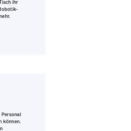
isch ihr
Robotik-
mehr.
s Personal
n können.
en