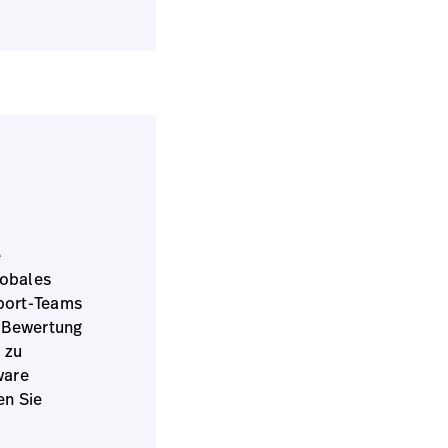
e
lobales
port-Teams
e Bewertung
 zu
ware
en Sie