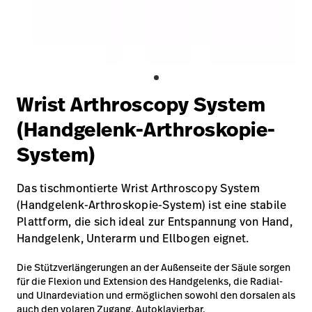
Campus
Pluvigner
Kontakt
Karriere
Baxter.com
launch
launch
Kontakt
Portal
Wrist Arthroscopy System
Baxter.com
launch
(Handgelenk-Arthroskopie-
Portal
System)
Das tischmontierte Wrist Arthroscopy System
(Handgelenk-Arthroskopie-System) ist eine stabile
Plattform, die sich ideal zur Entspannung von Hand,
Handgelenk, Unterarm und Ellbogen eignet.
Die Stützverlängerungen an der Außenseite der Säule sorgen
für die Flexion und Extension des Handgelenks, die Radial-
und Ulnardeviation und ermöglichen sowohl den dorsalen als
auch den volaren Zugang. Autoklavierbar.