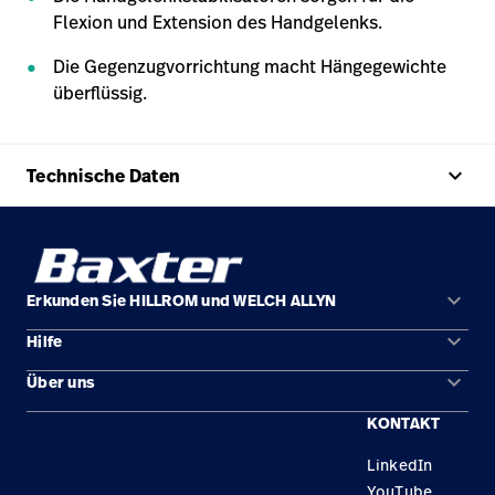
Flexion und Extension des Handgelenks.
Die Gegenzugvorrichtung macht Hängegewichte
überflüssig.
keyboard_arrow_up
Technische Daten
keyboard_arrow_down
Erkunden Sie HILLROM und WELCH ALLYN
keyboard_arrow_down
Hilfe
Lösungen
keyboard_arrow_down
Über uns
Kontakt
Produkte
KONTAKT
Standorte
Reparaturstatus
Service
LinkedIn
Karriere
Ersatzteile
Wissen
YouTube