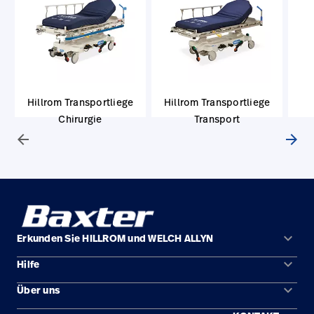
Hillrom Transportliege
Hillrom Transportliege
Chirurgie
Transport
arrow_back
arrow_forward
keyboard_arrow_down
Erkunden Sie HILLROM und WELCH ALLYN
keyboard_arrow_down
Hilfe
Lösungen
keyboard_arrow_down
Über uns
Kontakt
Produkte