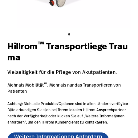
Campus
Pluvigner
Kontakt
Karriere
Baxter.com
launch
launch
Kontakt
Portal
™
Hillrom
Transportliege Trau
Baxter.com
launch
ma
Portal
Vielseitigkeit für die Pflege von Akutpatienten.
™
Mehr als Mobilität
. Mehr als nur das Transportieren von
Patienten
Achtung: Nicht alle Produkte/Optionen sind in allen Ländern verfügbar.
Bitte erkundigen Sie sich bei Ihrem lokalen Hillrom Ansprechpartner
nach der Verfügbarkeit oder klicken Sie auf „Weitere Informationen
anfordern“, um den Hillrom Kundendienst zu kontaktieren.
Weitere Informationen Anfordern