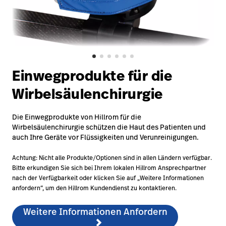
Campus
Pluvigner
Kontakt
Karriere
Baxter.com
launch
launch
Kontakt
Portal
Einwegprodukte für die
Baxter.com
launch
Wirbelsäulenchirurgie
Portal
Die Einwegprodukte von Hillrom für die
Wirbelsäulenchirurgie schützen die Haut des Patienten und
auch Ihre Geräte vor Flüssigkeiten und Verunreinigungen.
Achtung: Nicht alle Produkte/Optionen sind in allen Ländern verfügbar.
Bitte erkundigen Sie sich bei Ihrem lokalen Hillrom Ansprechpartner
nach der Verfügbarkeit oder klicken Sie auf „Weitere Informationen
anfordern“, um den Hillrom Kundendienst zu kontaktieren.
Weitere Informationen Anfordern