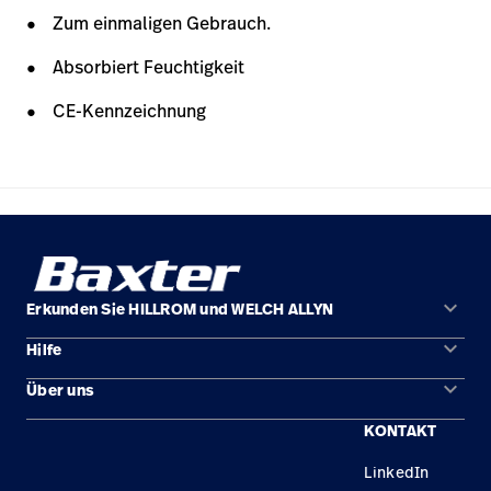
Zum einmaligen Gebrauch.
Absorbiert Feuchtigkeit
CE-Kennzeichnung
keyboard_arrow_down
Erkunden Sie HILLROM und WELCH ALLYN
keyboard_arrow_down
Hilfe
Lösungen
keyboard_arrow_down
Über uns
Kontakt
Produkte
KONTAKT
Standorte
Reparaturstatus
Service
LinkedIn
Karriere
Ersatzteile
Wissen