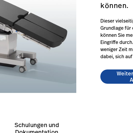
können.
Dieser vielseit
Grundlage für d
können Sie meh
Eingriffe durc
weniger Zeit 
dabei, sich au
Weite
A
overview-0
e/de/products/pst-300/#technicalspecifications-1
https://www.hillrom.de/de/products/pst-300/#educat
Schulungen und
Dokumentation