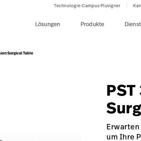
Technologie-Campus Pluvigner
Kar
Lösungen
Produkte
Dienst
ion Surgical Table
solide Grundlage für die Anzahl und Vielfalt der täglichen Ein
t_top_2-parts_leg-pdp-carousel?$recentlyViewedProducts
iry_Type=More%20Information&I_am_most_interested_in=
ing,hillrom:type/universal-surgical-tables,hillrom:sub-cat
PST 
Surg
Erwarten
um Ihre P