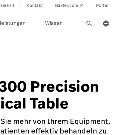
riere
Kontakt
Baxter.com
Portal
launch
launch
leistungen
Wissen
search
language
griffe.
$
Precision%20Positioning&Product_Name=PST_300
egory/surgical-tables
300 Precision
ical Table
 Sie mehr von Ihrem Equipment,
atienten effektiv behandeln zu