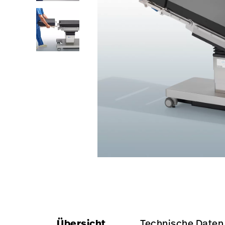
https://www.hillrom.de/de/products/pst-300/#
https://www.hillrom.d
Übersicht
Technische Daten