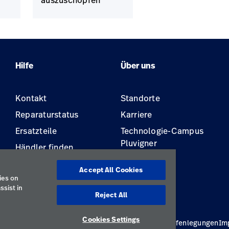
auszuschöpfen
Hilfe
Über uns
Kontakt
Standorte
Reparaturstatus
Karriere
Ersatzteile
Technologie-Campus
Pluvigner
Händler finden
Gerätewartung und -
Accept All Cookies
reparatur
ies on
ssist in
Reject All
Cookies Settings
linie
Nutzungsbedingungen
Verantwortungsvolle Offenlegungen
Im