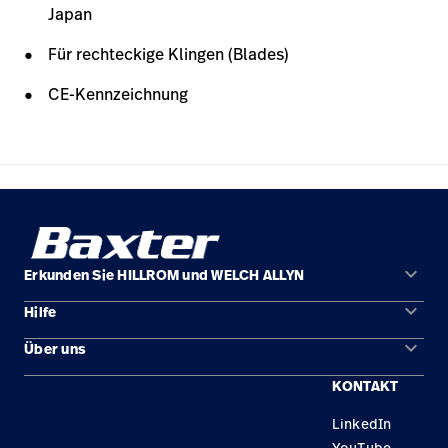
Japan
Für rechteckige Klingen (Blades)
CE-Kennzeichnung
keyboard_arrow_down
Erkunden Sie HILLROM und WELCH ALLYN
keyboard_arrow_down
Hilfe
Lösungen
keyboard_arrow_down
Über uns
Kontakt
Produkte
KONTAKT
Standorte
Reparaturstatus
Service
LinkedIn
Karriere
Ersatzteile
Wissen
YouTube