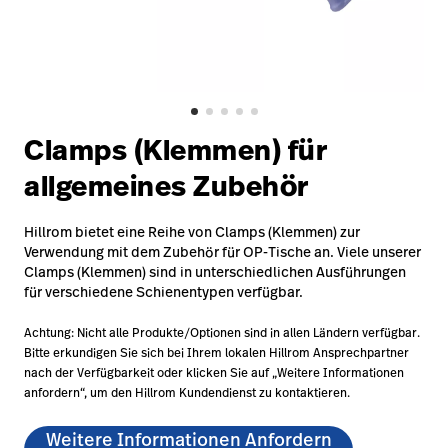
Campus
Pluvigner
Kontakt
Karriere
Baxter.com
launch
launch
Kontakt
Portal
Clamps (Klemmen) für
Baxter.com
launch
allgemeines Zubehör
Portal
Hillrom bietet eine Reihe von Clamps (Klemmen) zur
Verwendung mit dem Zubehör für OP-Tische an. Viele unserer
Clamps (Klemmen) sind in unterschiedlichen Ausführungen
für verschiedene Schienentypen verfügbar.
Achtung: Nicht alle Produkte/Optionen sind in allen Ländern verfügbar.
Bitte erkundigen Sie sich bei Ihrem lokalen Hillrom Ansprechpartner
nach der Verfügbarkeit oder klicken Sie auf „Weitere Informationen
anfordern“, um den Hillrom Kundendienst zu kontaktieren.
Weitere Informationen Anfordern