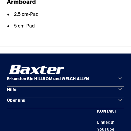
Armboard
2,5 cm-Pad
5 cm-Pad
keyboard_arrow_down
Erkunden Sie HILLROM und WELCH ALLYN
keyboard_arrow_down
Hilfe
Lösungen
keyboard_arrow_down
Über uns
Kontakt
Produkte
KONTAKT
Standorte
Reparaturstatus
Service
LinkedIn
Karriere
Ersatzteile
Wissen
YouTube