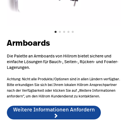
Campus
Pluvigner
Kontakt
Karriere
Baxter.com
launch
launch
Kontakt
Portal
Armboards
Baxter.com
launch
Portal
Die Palette an Armboards von Hillrom bietet sichere und
einfache Lösungen für Bauch-, Seiten-, Rücken- und Fowler-
Lagerungen.
Achtung: Nicht alle Produkte/Optionen sind in allen Ländern verfügbar.
Bitte erkundigen Sie sich bei Ihrem lokalen Hillrom Ansprechpartner
nach der Verfügbarkeit oder klicken Sie auf „Weitere Informationen
anfordern“, um den Hillrom Kundendienst zu kontaktieren.
Weitere Informationen Anfordern