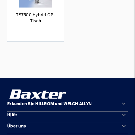
TS7500 Hybrid OP-
Tisch
keyboard_arrow_down
Erkunden Sie HILLROM und WELCH ALLYN
keyboard_arrow_down
Hilfe
Lösungen
keyboard_arrow_down
Über uns
Kontakt
Produkte