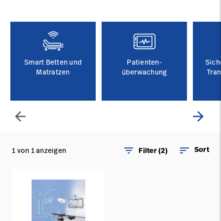
Campus
Pluvigner
Kontakt
Karriere
Baxter.com
launch
launch
Kontakt
Portal
Smart Betten und
Patienten-
Sich
Baxter.com
Matratzen
launch
überwachung
Tra
Portal
arrow_back
arrow_forward
filter_list
sort
Sort
1 von 1 anzeigen
Filter (2)