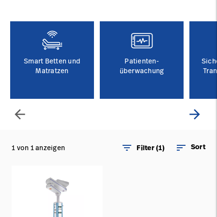
Campus
Pluvigner
Kontakt
Karriere
Baxter.com
launch
launch
Kontakt
Portal
Smart Betten und
Patienten-
Sich
Baxter.com
Matratzen
launch
überwachung
Tra
Portal
arrow_back
arrow_forward
filter_list
sort
Sort
1 von 1 anzeigen
Filter (1)