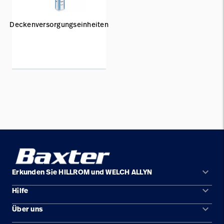
Deckenversorgungseinheiten
keyboard_arrow_down
Erkunden Sie HILLROM und WELCH ALLYN
keyboard_arrow_down
Hilfe
Lösungen
keyboard_arrow_down
Über uns
Kontakt
Produkte