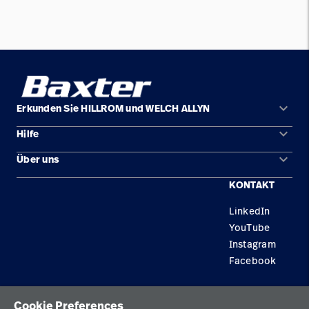
keyboard_arrow_down
Erkunden Sie HILLROM und WELCH ALLYN
keyboard_arrow_down
Hilfe
Lösungen
keyboard_arrow_down
Über uns
Kontakt
Produkte
KONTAKT
Standorte
Reparaturstatus
Service
LinkedIn
Karriere
Ersatzteile
Wissen
YouTube
Technologie-Campus Pluvigner
Händler finden
Instagram
Facebook
Gerätewartung und -reparatur
Datenschutzrichtlinie
Cookie Preferences