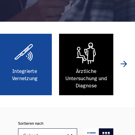
arrow_forward
Integrierte
Ärztliche
D
Vernetzung
Untersuchung und
Diagnose
Sortieren nach