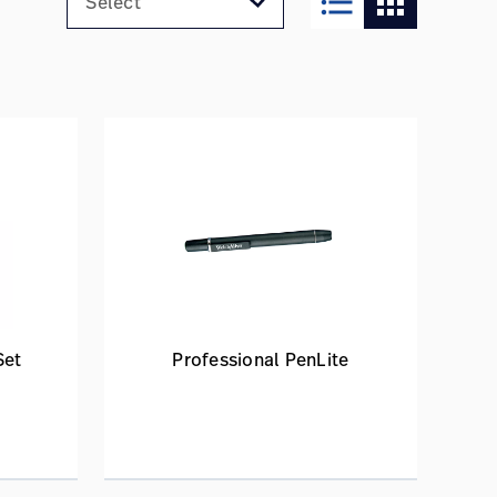
format_list_bulleted
apps
Set
Professional PenLite