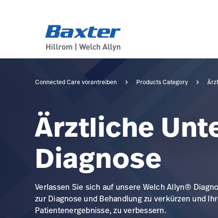
category-page
products
Connected Care vorantreiben
Products Category
Ärz
Ärztliche Un
Diagnose
Verlassen Sie sich auf unsere Welch Allyn® Diag
zur Diagnose und Behandlung zu verkürzen und Ihre 
Patientenergebnisse, zu verbessern.