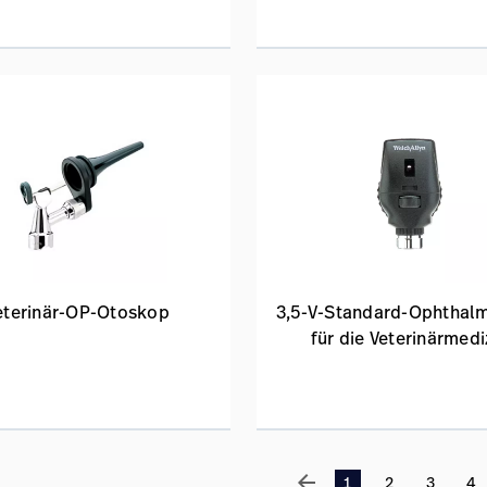
eterinär-OP-Otoskop
3,5-V-Standard-Ophthal
für die Veterinärmedi
arrow_back
1
2
3
4