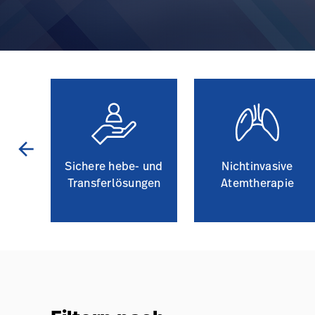
arrow_back
Sichere hebe- und
Nichtinvasive
ng
Transferlösungen
Atemtherapie