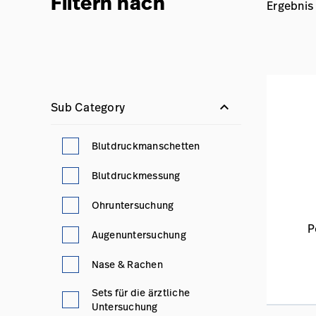
Filtern nach
Ergebnis
keyboard_arrow_down
Sub Category
Blutdruckmanschetten
Blutdruckmessung
Ohruntersuchung
P
Augenuntersuchung
Nase & Rachen
Sets für die ärztliche
Untersuchung