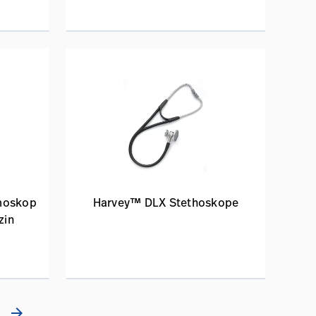
moskop
Harvey™ DLX Stethoskope
zin
arrow_forward