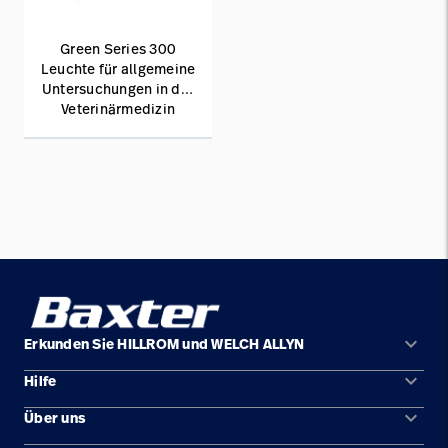
Green Series 300
Leuchte für allgemeine
Untersuchungen in der
Veterinärmedizin
keyboard_arrow_down
Erkunden Sie HILLROM und WELCH ALLYN
keyboard_arrow_down
Hilfe
Lösungen
keyboard_arrow_down
Über uns
Kontakt
Produkte