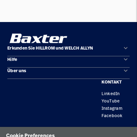
keyboard_arrow_down
Erkunden Sie HILLROM und WELCH ALLYN
keyboard_arrow_down
Hilfe
Lösungen
keyboard_arrow_down
Über uns
Kontakt
Produkte
KONTAKT
Standorte
Reparaturstatus
Service
LinkedIn
Karriere
Ersatzteile
Wissen
YouTube
Technologie-Campus Pluvigner
Händler finden
Instagram
Facebook
Gerätewartung und -reparatur
Datenschutzrichtlinie
Cookie Preferences