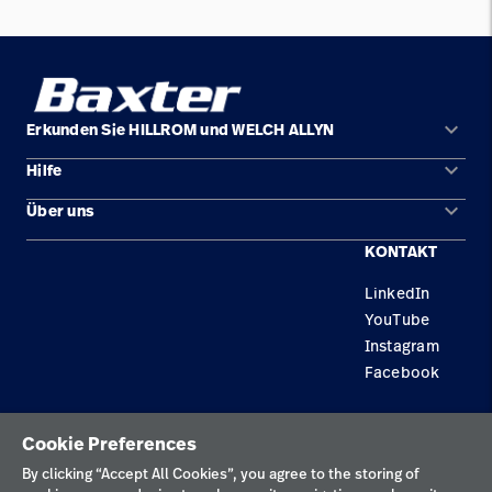
keyboard_arrow_down
Erkunden Sie HILLROM und WELCH ALLYN
keyboard_arrow_down
Hilfe
Lösungen
keyboard_arrow_down
Über uns
Kontakt
Produkte
KONTAKT
Standorte
Reparaturstatus
Service
LinkedIn
Karriere
Ersatzteile
Wissen
YouTube
Technologie-Campus Pluvigner
Händler finden
Instagram
Facebook
Gerätewartung und -reparatur
Datenschutzrichtlinie
Cookie Preferences
Nutzungsbedingungen
By clicking “Accept All Cookies”, you agree to the storing of