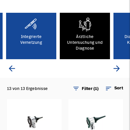
Campus
Pluvigner
Kontakt
Karriere
Baxter.com
launch
launch
Kontakt
Portal
Integrierte
Ärztliche
Di
Baxter.com
Vernetzung
launch
Untersuchung und
K
Diagnose
Portal
arrow_back
arrow_forward
filter_list
sort
Sort
13 von 13 Ergebnisse
Filter (1)