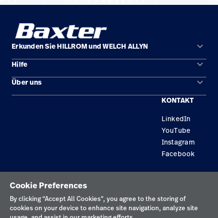
keyboard_arrow_down
Erkunden Sie HILLROM und WELCH ALLYN
keyboard_arrow_down
Hilfe
Lösungen
keyboard_arrow_down
Über uns
Kontakt
Produkte
KONTAKT
Standorte
Reparaturstatus
Service
LinkedIn
Karriere
Ersatzteile
Wissen
YouTube
Technologie-Campus Pluvigner
Händler finden
Instagram
Facebook
Gerätewartung und -reparatur
Datenschutzrichtlinie
Cookie Preferences
Nutzungsbedingungen
By clicking “Accept All Cookies”, you agree to the storing of
cookies on your device to enhance site navigation, analyze site
Verantwortungsvolle Offenlegungen
usage, and assist in our marketing efforts.