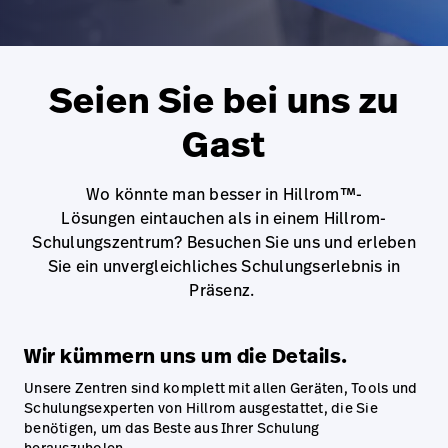
Campus
Pluvigner
Kontakt
Karriere
Baxter.com
launch
launch
Seien Sie bei uns zu
Kontakt
Portal
Gast
Baxter.com
launch
Portal
Wo könnte man besser in Hillrom™-
Lösungen eintauchen als in einem Hillrom-
Schulungszentrum? Besuchen Sie uns und erleben
Sie ein unvergleichliches Schulungserlebnis in
Präsenz.
Wir kümmern uns um die Details.
Unsere Zentren sind komplett mit allen Geräten, Tools und
Schulungsexperten von Hillrom ausgestattet, die Sie
benötigen, um das Beste aus Ihrer Schulung
herauszuholen.