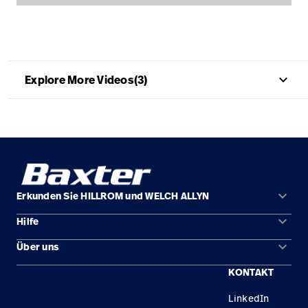
Campus
Pluvigner
Kontakt
Karriere
Baxter.com
launch
launch
Kontakt
Portal
keyboard_arrow_up
Explore More Videos(3)
Baxter.com
launch
Portal
keyboard_arrow_down
Erkunden Sie HILLROM und WELCH ALLYN
keyboard_arrow_down
Hilfe
Lösungen
keyboard_arrow_down
Über uns
Kontakt
Produkte
KONTAKT
Standorte
Reparaturstatus
Service
LinkedIn
Karriere
Ersatzteile
Wissen