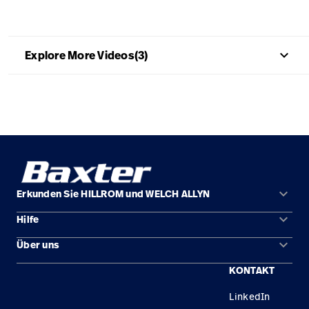
Campus
Pluvigner
Kontakt
Karriere
Baxter.com
launch
launch
keyboard_arrow_up
Explore More Videos(3)
Kontakt
Portal
Baxter.com
launch
Portal
keyboard_arrow_down
Erkunden Sie HILLROM und WELCH ALLYN
keyboard_arrow_down
Hilfe
Lösungen
keyboard_arrow_down
Über uns
Kontakt
Produkte
KONTAKT
Standorte
Reparaturstatus
Service
LinkedIn
Karriere
Ersatzteile
Wissen