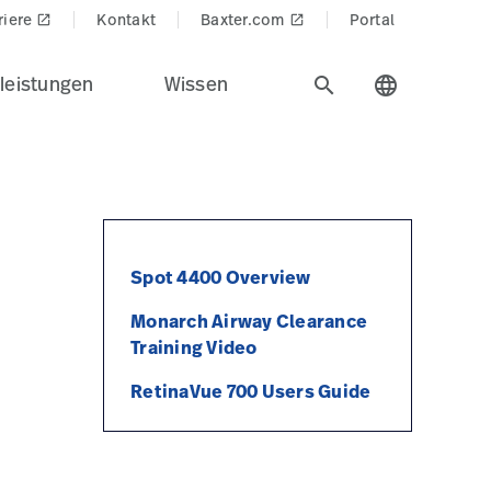
riere
Kontakt
Baxter.com
Portal
launch
launch
leistungen
Wissen
search
language
Spot 4400 Overview
Monarch Airway Clearance
Training Video
RetinaVue 700 Users Guide