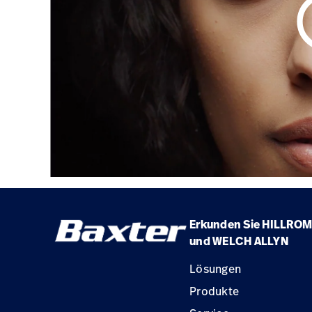
play_
Erkunden Sie HILLROM
und WELCH ALLYN
Lösungen
Produkte