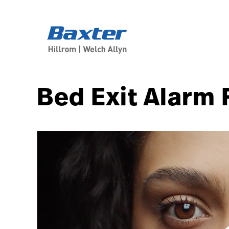
article-detail-page
knowledge
Bed Exit Alarm 