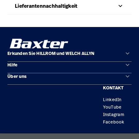
keyboard_arrow_up
Lieferantennachhaltigkeit
keyboard_arrow_down
Erkunden Sie HILLROM und WELCH ALLYN
keyboard_arrow_down
Hilfe
Lösungen
keyboard_arrow_down
Über uns
Kontakt
Produkte
KONTAKT
Standorte
Reparaturstatus
Service
LinkedIn
Karriere
Ersatzteile
Wissen
YouTube
Technologie-Campus Pluvigner
Händler finden
Instagram
Facebook
Gerätewartung und -reparatur
Datenschutzrichtlinie