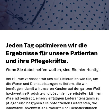
Campus
Pluvigner
Kontakt
Karriere
Baxter.com
launch
launch
Kontakt
Portal
Baxter.com
launch
Portal
Jeden Tag optimieren wir die
Ergebnisse für unsere Patienten
und ihre Pflegekräfte.
Wenn Sie dabei helfen wollen, sind Sie hier richtig.
Bei Hillrom verlassen wir uns auf Lieferanten wie Sie, um
die Waren und Dienstleistungen zu liefern, die wir
benötigen, damit wir unseren Kunden auf der ganzen Welt
hochwertige Produkte und Lösungen bereitstellen können.
Wir sind bestrebt, einen vielfältigen Lieferantenstamm zu
pflegen und begrüßen alle potenziellen Lieferanten, die
innovative, hochwertige Produkte und Dienstleistungen