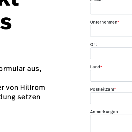
ns
Formular aus,
er von Hillrom
ndung setzen