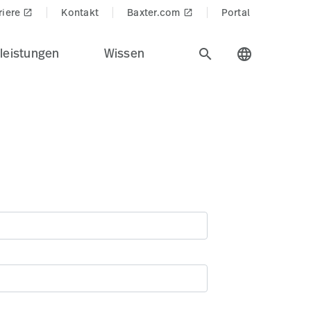
riere
Kontakt
Baxter.com
Portal
launch
launch
leistungen
Wissen
search
language