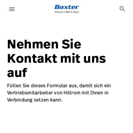
generic-page
about-us
search
menu
eyboard_arrow_right
Lösungen
Update
Profile
Nehmen Sie
eyboard_arrow_right
Produkte
Abmelden
Kontakt mit uns
eyboard_arrow_right
Dienstleistungen
auf
eyboard_arrow_right
Wissen
language
Land
Füllen Sie dieses Formular aus, damit sich ein
Vertriebsmitarbeiter von Hillrom mit Ihnen in
language
Land
Verbindung setzen kann.
Technologie-
Campus
Pluvigner
Technologie-
Karriere
launch