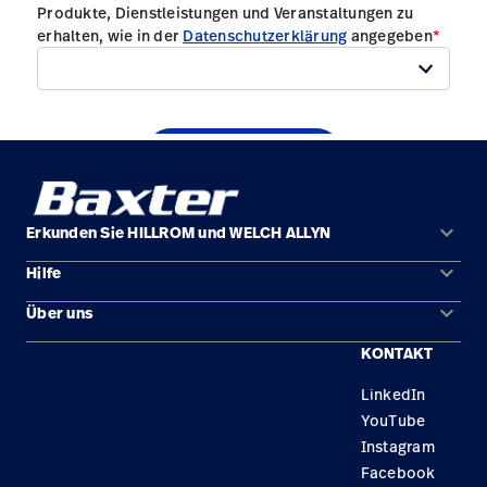
keyboard_arrow_down
Erkunden Sie HILLROM und WELCH ALLYN
keyboard_arrow_down
Hilfe
Lösungen
keyboard_arrow_down
Über uns
Kontakt
Produkte
KONTAKT
Standorte
Reparaturstatus
Service
LinkedIn
Karriere
Ersatzteile
Wissen
YouTube
Technologie-Campus Pluvigner
Händler finden
Instagram
Facebook
Gerätewartung und -reparatur